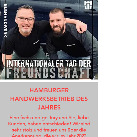
Die ElbHandWerk Gründer
Frank Hüllmann & Henning Baalmann
( Sanitär- und Heizungsbaumeister)
HAMBURGER
HANDWERKSBETRIEB DES
JAHRES
Eine fachkundige Jury und Sie, liebe
Kunden, haben entschieden! Wir sind
sehr stolz und freuen uns über die
Anerkennung, die wir im Jahr 2022